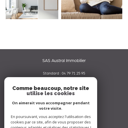
SAS Austral Immobilier
Standard :
04 79 71 25 95
06 65 42 19 70
Comme beaucoup, notre site
utilise les cookies
contact@australimmobilier.fr
334 rue Nicolas Parent
On aimerait vous accompagner pendant
73000
chambery
votre visite.
En poursuivant, vous acceptez l'utilisation des
Nous suivre sur
cookies par ce site, afin de vous proposer des
contenus adaptés et réaliser des statistiques !