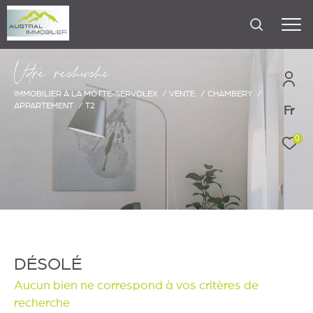
V
o
r
e
r
e
c
e
c
e
IMMOBILIER À LA MOTTE-SERVOLEX
VENTE
CHAMBERY
APPARTEMENT
T2
Fr
0
DÉSOLÉ
Aucun bien ne correspond à vos critères de
recherche