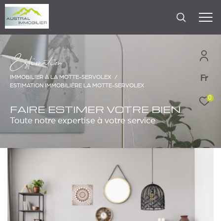
E
s
i
m
a
i
o
Fr
IMMOBILIER À LA MOTTE-SERVOLEX
ESTIMATION IMMOBILIÈRE LA MOTTE-SERVOLEX
0
FAIRE ESTIMER VOTRE BIEN
Toute notre expertise à votre service