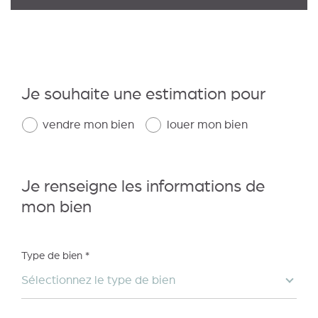
J'obtiens une estimation en 4 étapes
Je souhaite une estimation pour
1
2
3
4
vendre mon bien
louer mon bien
Je renseigne les informations de
mon bien
Appartement
Maison
Type de bien *
Sélectionnez le type de bien
SUIVANT