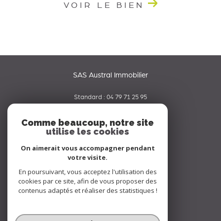
VOIR LE BIEN
SAS Austral Immobilier
Standard :
04 79 71 25 95
06 65 42 19 70
Comme beaucoup, notre site
utilise les cookies
contact@australimmobilier.fr
334 rue Nicolas Parent
On aimerait vous accompagner pendant
73000
chambery
votre visite.
En poursuivant, vous acceptez l'utilisation des
Nous suivre sur
cookies par ce site, afin de vous proposer des
contenus adaptés et réaliser des statistiques !