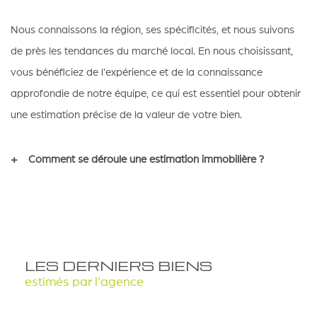
Nous connaissons la région, ses spécificités, et nous suivons
de près les tendances du marché local. En nous choisissant,
vous bénéficiez de l'expérience et de la connaissance
approfondie de notre équipe, ce qui est essentiel pour obtenir
une estimation précise de la valeur de votre bien.
Comment se déroule une estimation immobilière ?
Tout commence par la prise de contact avec notre équipe via
notre formulaire en ligne.
Nous fixons un rendez-vous à votre convenance pour visiter
LES DERNIERS BIENS
votre bien. Pendant cette visite, nous examinerons chaque
estimés par l'agence
détail de votre propriété.