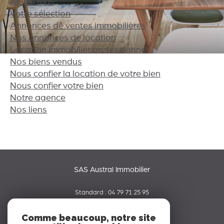
Alerte mail
Votre sélection
Annonces de ventes immobilières
Nos annonces de location
Location immobilier professionnel
Nos biens vendus
Nous confier la location de votre bien
Nous confier votre bien
Notre agence
Nos liens
SAS Austral Immobilier
Standard :
04 79 71 25 95
06 65 42 19 70
Comme beaucoup, notre site