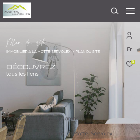
P
l
a
d
u
s
i
e
Fr
IMMOBILIER À LA MOTTE-SERVOLEX
PLAN DU SITE
0
DÉCOUVREZ
tous les liens
Agence immobilière Chambéry
Contact
Estimation immobilière La Motte-Servolex