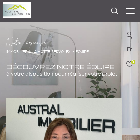
N
o
r
e
é
q
u
i
p
e
Fr
IMMOBILIER À LA MOTTE-SERVOLEX
EQUIPE
0
DÉCOUVREZ NOTRE ÉQUIPE
à votre disposition pour réaliser votre projet