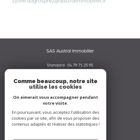
sylvie.dugrosprez@australimmobilier.fr
SAS Austral Immobilier
Standard :
04 79 71 25 95
06 65 42 19 70
Comme beaucoup, notre site
utilise les cookies
contact@australimmobilier.fr
334 rue Nicolas Parent
On aimerait vous accompagner pendant
73000
chambery
votre visite.
En poursuivant, vous acceptez l'utilisation des
Nous suivre sur
cookies par ce site, afin de vous proposer des
contenus adaptés et réaliser des statistiques !