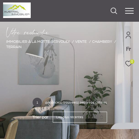
V
o
r
e
r
e
c
e
c
e
IMMOBILIER À LA MOTTE-SERVOLEX
VENTE
CHAMBERY
TERRAIN
Fr
0
1
Annonce(s) trouvée(s) selon vos critères
Trier par
Les plus récentes