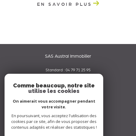
EN SAVOIR PLUS
SAS Austral Immobilier
Standard :
04 79 71 25 95
06 65 42 19 70
Comme beaucoup, notre site
utilise les cookies
contact@australimmobilier.fr
334 rue Nicolas Parent
On aimerait vous accompagner pendant
73000
chambery
votre visite.
En poursuivant, vous acceptez l'utilisation des
Nous suivre sur
cookies par ce site, afin de vous proposer des
contenus adaptés et réaliser des statistiques !