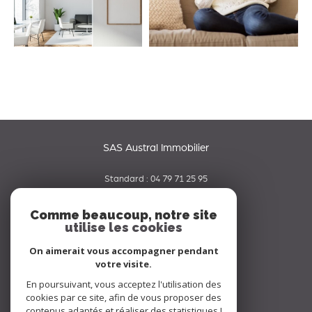
SAS Austral Immobilier
Standard :
04 79 71 25 95
06 65 42 19 70
Comme beaucoup, notre site
utilise les cookies
contact@australimmobilier.fr
334 rue Nicolas Parent
On aimerait vous accompagner pendant
73000
chambery
votre visite.
En poursuivant, vous acceptez l'utilisation des
Nous suivre sur
cookies par ce site, afin de vous proposer des
contenus adaptés et réaliser des statistiques !