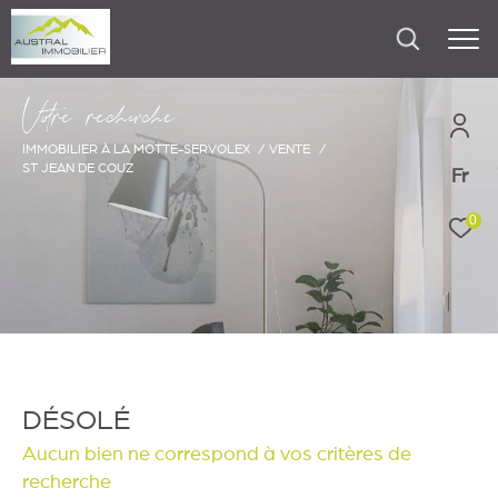
V
o
r
e
r
e
c
e
c
e
IMMOBILIER À LA MOTTE-SERVOLEX
VENTE
ST JEAN DE COUZ
Fr
0
DÉSOLÉ
Aucun bien ne correspond à vos critères de
recherche