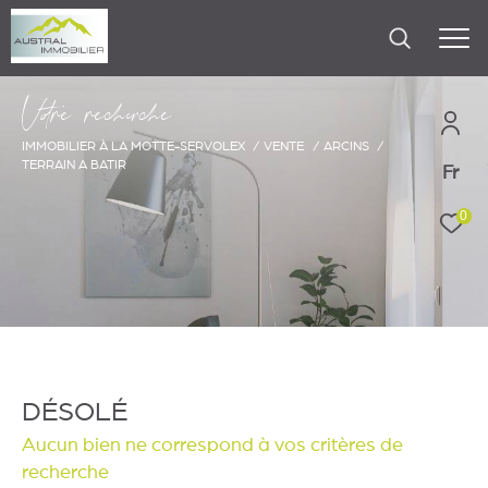
V
o
r
e
r
e
c
e
c
e
IMMOBILIER À LA MOTTE-SERVOLEX
VENTE
ARCINS
TERRAIN A BATIR
Fr
0
DÉSOLÉ
Aucun bien ne correspond à vos critères de
recherche