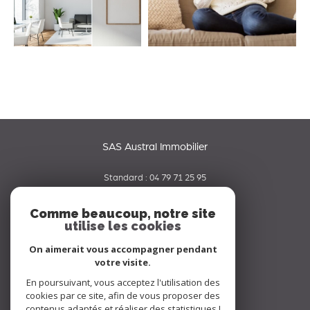
SAS Austral Immobilier
Standard :
04 79 71 25 95
06 65 42 19 70
Comme beaucoup, notre site
utilise les cookies
contact@australimmobilier.fr
334 rue Nicolas Parent
On aimerait vous accompagner pendant
73000
chambery
votre visite.
En poursuivant, vous acceptez l'utilisation des
Nous suivre sur
cookies par ce site, afin de vous proposer des
contenus adaptés et réaliser des statistiques !