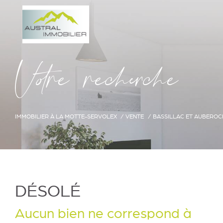
V
o
r
e
r
e
c
e
c
e
IMMOBILIER À LA MOTTE-SERVOLEX
VENTE
BASSILLAC ET AUBEROC
DÉSOLÉ
Aucun bien ne correspond à