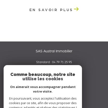
EN SAVOIR PLUS
SAS Austral Immobilier
Standard :
04 79 71 25 95
06 65 42 19 70
Comme beaucoup, notre site
utilise les cookies
contact@australimmobilier.fr
334 rue Nicolas Parent
On aimerait vous accompagner pendant
73000
chambery
votre visite.
En poursuivant, vous acceptez l'utilisation des
Nous suivre sur
cookies par ce site, afin de vous proposer des
contenus adaptés et réaliser des statistiques !