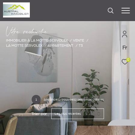
V
o
r
e
r
e
c
e
c
e
IMMOBILIER À LA MOTTE-SERVOLEX
VENTE
LA MOTTE SERVOLEX
APPARTEMENT
T3
Fr
0
1
Annonce(s) trouvée(s) selon vos critères
Trier par
Les plus récentes