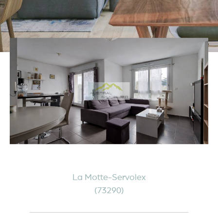
La Motte-Servolex
(73290)