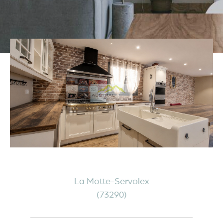
La Motte-Servolex
(73290)