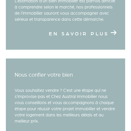
L'estimation d'un bien immobilier est parfois difficile
à comprendre selon le marché, nos professionnels
Grâce à notre équipe dédiée et nos connaissances
de l'immobilier sauront vous accompagner avec
approfondies du marché immobilier local, vous
sérieux et transparence dans cette démarche.
pouvez avoir confiance en notre capacité à trouver
la propriété idéale qui répondra à vos besoins et à
EN SAVOIR PLUS
vos aspirations.
Contacter notre agence
immobilière
Nous confier votre bien
Vous recherchez une agence immobilière pour
concrétiser vos
projets immobiliers
? Ne cherchez
Vous souhaitez vendre ? C’est une étape qui ne
pas plus loin.
s’improvise pas et Chez Austral immobilier nous
En choisissant Austral Immobilier, vous optez pour
vous conseillons et vous accompagnons à chaque
étape pour réussir votre projet immobilier et vendre
une
agence immobilière
engagée à Chambéry et
votre logement dans les meilleurs délais et au
Aix-les-Bains, et les alentours prête à mettre en
meilleur prix.
œuvre son expertise pour vous offrir la meilleure