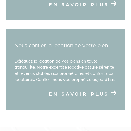
expérience possible. Faites-nous confiance pour
EN SAVOIR PLUS
vous guider vers la réussite de votre projet !
N'hésitez pas à nous contacter pour discuter de
vos besoins en matière d'immobilier.
Nous confier la location de votre bien
Déléguez la location de vos biens en toute
tranquillité. Notre expertise locative assure sérénité
et revenus stables aux propriétaires et confort aux
locataires. Confiez-nous vos propriétés aujourd’hui.
EN SAVOIR PLUS