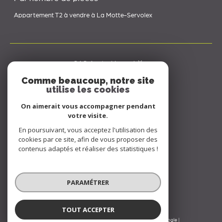
Appartement T2 à vendre à La Motte-Servolex
SAS Austral Immobilier
Comme beaucoup, notre site
Standard :
04 79 71 25 95
utilise les cookies
06 65 42 19 70
On aimerait vous accompagner pendant
votre visite.
contact@australimmobilier.fr
En poursuivant, vous acceptez l'utilisation des
334 rue Nicolas Parent
cookies par ce site, afin de vous proposer des
73000
chambery
contenus adaptés et réaliser des statistiques !
Nous suivre sur
PARAMÉTRER
TOUT ACCEPTER
© 2026 | Tous droits réservés | Traduction powered by Google |