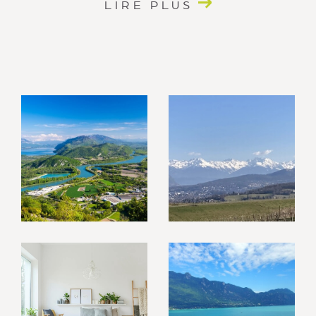
LIRE PLUS
toutes les étapes de votre aventure immobilière.
Que vous souhaitiez
acheter
,
vendre
,
louer
, faire
gérer un bien ou même estimer un bien, notre équipe
dévouée est là pour vous.
Nos services en immobilier
Notre agence propose une gamme complète de
services immobiliers pour vous accompagner au
mieux. Nous nous spécialisons dans l'achat et la
vente de biens immobiliers, la location, la
gestion
immobilière
et
l'estimation
.
Quelle que soit votre démarche, nous mettons à
votre disposition notre savoir-faire et notre
connaissance approfondie du marché immobilier à
La Motte-Servolex, Chambéry, Aix-les-Bains et leurs