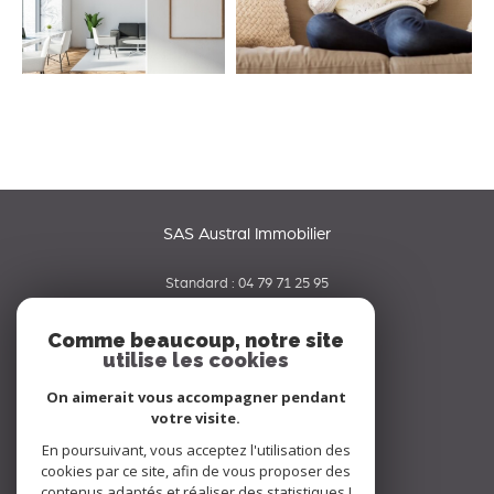
SAS Austral Immobilier
Standard :
04 79 71 25 95
06 65 42 19 70
Comme beaucoup, notre site
utilise les cookies
contact@australimmobilier.fr
334 rue Nicolas Parent
On aimerait vous accompagner pendant
73000
chambery
votre visite.
En poursuivant, vous acceptez l'utilisation des
Nous suivre sur
cookies par ce site, afin de vous proposer des
contenus adaptés et réaliser des statistiques !