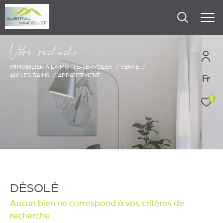
V
o
r
e
r
e
c
e
c
e
IMMOBILIER À LA MOTTE-SERVOLEX
VENTE
AIX LES BAINS
APPARTEMENT
Fr
0
DÉSOLÉ
Aucun bien ne correspond à vos critères de
recherche