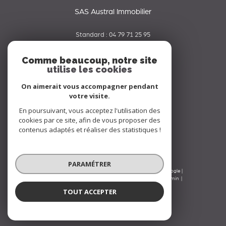
SAS Austral Immobilier
Standard :
04 79 71 25 95
06 65 42 19 70
Comme beaucoup, notre site
utilise les cookies
contact@australimmobilier.fr
334 rue Nicolas Parent
On aimerait vous accompagner pendant
73000
chambery
votre visite.
En poursuivant, vous acceptez l'utilisation des
Nous suivre sur
cookies par ce site, afin de vous proposer des
contenus adaptés et réaliser des statistiques !
PARAMÉTRER
© 2026 | Tous droits réservés | Traduction powered by Google |
Nos honoraires
Plan du site
Mentions légales
Admin
Nos liens
Politique RGPD
Cookies
TOUT ACCEPTER