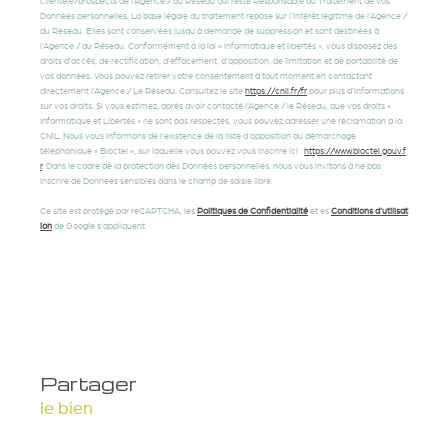
clientèle/prospects de l'Agence / du Réseau qui reste Responsable du Traitement de vos
Données personnelles. La base légale du traitement repose sur l'intérêt légitime de l'Agence /
du Réseau. Elles sont conservées jusqu'à demande de suppression et sont destinées à
l'Agence / au Réseau. Conformément à la loi « informatique et libertés », vous disposez des
droits d’accès, de rectification, d’effacement, d’opposition, de limitation et de portabilité de
vos données. Vous pouvez retirer votre consentement à tout moment en contactant
directement l’Agence / Le Réseau. Consultez le site
https://cnil.fr/fr
pour plus d’informations
sur vos droits. Si vous estimez, après avoir contacté l'Agence / le Réseau, que vos droits «
Informatique et Libertés » ne sont pas respectés, vous pouvez adresser une réclamation à la
CNIL. Nous vous informons de l’existence de la liste d'opposition au démarchage
téléphonique « Bloctel », sur laquelle vous pouvez vous inscrire ici :
https://www.bloctel.gouv.f
r
. Dans le cadre de la protection des Données personnelles, nous vous invitons à ne pas
inscrire de Données sensibles dans le champ de saisie libre.
Ce site est protégé par reCAPTCHA, les
Politiques de Confidentialité
et es
Conditions d'utilisat
ion
de Google s'appliquent.
partager
le bien