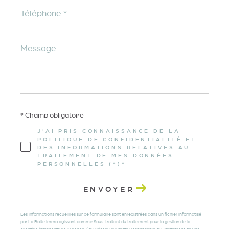
Téléphone
*
Message
*
* Champ obligatoire
J'AI PRIS CONNAISSANCE DE LA
POLITIQUE DE CONFIDENTIALITÉ ET
DES INFORMATIONS RELATIVES AU
TRAITEMENT DE MES DONNÉES
PERSONNELLES (*)*
ENVOYER
Les informations recueillies sur ce formulaire sont enregistrées dans un fichier informatisé
par La Boite Immo agissant comme Sous-traitant du traitement pour la gestion de la