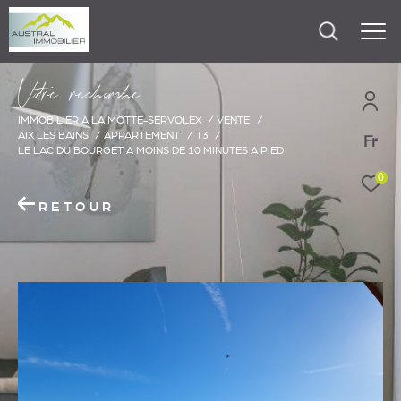
V
o
r
e
r
e
c
e
c
e
IMMOBILIER À LA MOTTE-SERVOLEX
VENTE
AIX LES BAINS
APPARTEMENT
T3
Fr
LE LAC DU BOURGET A MOINS DE 10 MINUTES A PIED
0
RETOUR