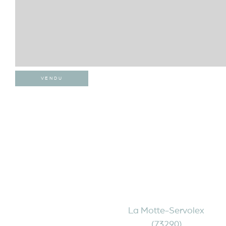
VENDU
La Motte-Servolex
(73290)