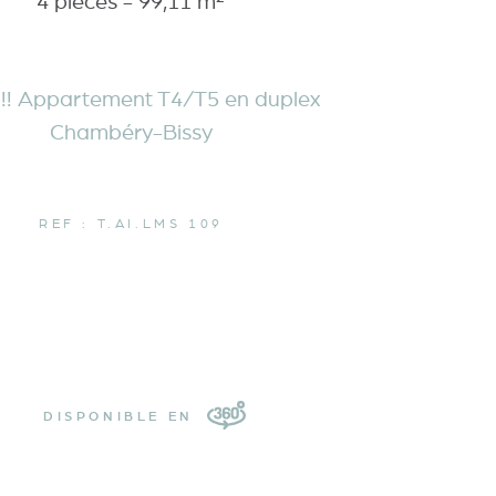
4 pièces - 99,11 m²
!!! Appartement T4/T5 en duplex
Chambéry-Bissy
REF : T.AI.LMS 109
DISPONIBLE EN